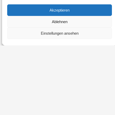
Dorfstraße 26
Akzeptieren
83646 Wackersberg
Ablehnen
Tegelbergweg 14
Einstellungen ansehen
87616 Marktoberdorf
Tel: +49 8041 44 33 039
E-Mail: info@schmidtundwendt.de
Impressum
Datenschutz